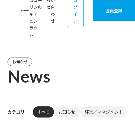
カ
コ
特
ら
い
ロ
リ
ン
典
せ
合
グ
会員登録
キ
テ
わ
イ
ュ
ン
せ
ン
ラ
ツ
ム
お知らせ
News
カテゴリ
すべて
お知らせ
経営／マネジメント