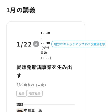
1月の講義
18:30
-
1/22
20:40
金
地方がキャッチアップすべき潮流を学ぶ
(受付
開始
18:00)
愛媛発新規事業を⽣み出
す
松山市内（未定）
経営
地方経営
講師
中島真 氏