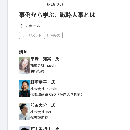
始18:00)
事例から学ぶ、戦略⼈事とは
E3ホール
マネジメント
地方経営
講師
平野 知実 氏
株式会社musuhi
執行役員
野崎恭平 氏
株式会社 musuhi
代表取締役 CEO（薩摩⼤学代表）
前⽥⼤介 氏
株式会社 MAE
代表取締役
村上茉利江 氏