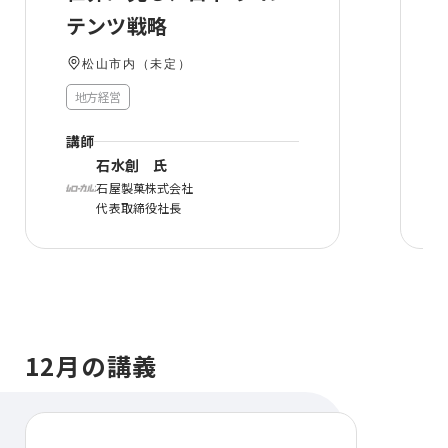
テンツ戦略
松山市内（未定）
地方経営
講師
⽯⽔創 氏
⽯屋製菓株式会社
代表取締役社⻑
12月の講義