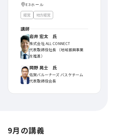
E3ホール
経営
地方経営
講師
岩井 宏太 氏
株式会社 ALL CONNECT
代表取締役社⻑ （地域振興事業
を推進）
岡野 晃士 氏
佐賀バルーナーズ バスケチーム
代表取締役会長
9月の講義