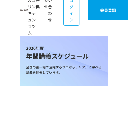
カ
コ
特
ら
い
ロ
リ
ン
典
せ
合
グ
会員登録
キ
テ
わ
イ
ュ
ン
せ
ン
ラ
ツ
ム