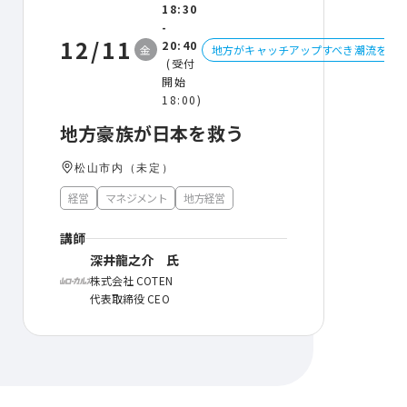
18:30
-
12/11
20:40
金
地方がキャッチアップすべき潮流を学
(受付
開始
18:00)
地⽅豪族が⽇本を救う
松山市内（未定）
経営
マネジメント
地方経営
講師
深井⿓之介 氏
株式会社 COTEN
代表取締役 CEO