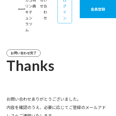
カ
コ
特
ら
い
ロ
リ
ン
典
せ
合
グ
会員登録
キ
テ
わ
イ
ュ
ン
せ
ン
ラ
ツ
ム
お問い合わせ完了
Thanks
お問い合わせありがとうございました。
内容を確認のうえ、必要に応じてご登録のメールアド
レスへご連絡いたします。