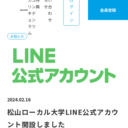
カ
コ
特
ら
い
ロ
リ
ン
典
せ
合
グ
会員登録
キ
テ
わ
イ
ュ
ン
せ
ン
ラ
ツ
ム
お知らせ
2024.02.16
松山ローカル大学LINE公式アカウ
ント開設しました