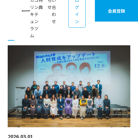
カ
コ
特
ら
い
ロ
リ
ン
典
せ
合
グ
会員登録
キ
テ
わ
イ
ュ
ン
せ
ン
ラ
ツ
ム
2026.03.01